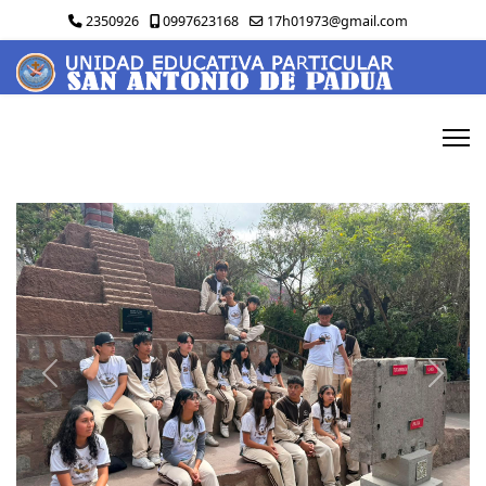
2350926
0997623168
17h01973@gmail.com
Previous
Next