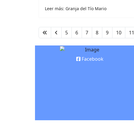
Leer más: Granja del Tío Mario
5
6
7
8
9
10
1
Facebook