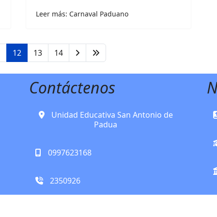
Leer más: Carnaval Paduano
1
12
13
14
Contáctenos
N
Unidad Educativa San Antonio de
Padua
0997623168
2350926