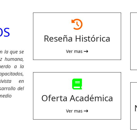
fas
OS
fa-
Reseña Histórica
clock-
rotate-
n la que se
Ver mas
left
ez humana,
uerdo a la
capacitados,
ivista en
fas
arrollo del
fa-
Oferta Académica
 medio
book
Ver mas