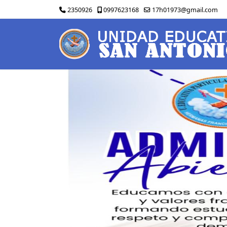
2350926
0997623168
17h01973@gmail.com