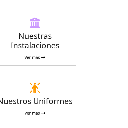
fas
fa-
Nuestras
building-
columns
Instalaciones
Ver mas
fas
fa-
Nuestros Uniformes
person-
rays
Ver mas