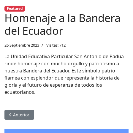
Featured
Homenaje a la Bandera
del Ecuador
26 Septiembre 2023
Visitas: 712
La Unidad Educativa Particular San Antonio de Padua
rinde homenaje con mucho orgullo y patriotismo a
nuestra Bandera del Ecuador. Este símbolo patrio
flamea con esplendor que representa la historia de
gloria y el futuro de esperanza de todos los
ecuatorianos.
Artículo anterior: Misa Campal en honor a "San Francisco de A
Anterior