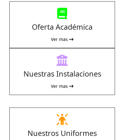
fas
fa-
Oferta Académica
book
Ver mas
fas
fa-
Nuestras Instalaciones
building-
columns
Ver mas
fas
fa-
Nuestros Uniformes
person-
rays