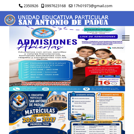
2350926
0997623168
17h01973@gmail.com