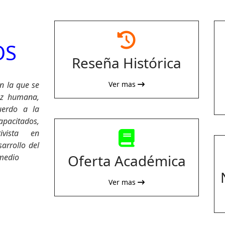
fas
OS
fa-
Reseña Histórica
clock-
rotate-
n la que se
Ver mas
left
ez humana,
uerdo a la
capacitados,
ivista en
fas
arrollo del
fa-
Oferta Académica
 medio
book
Ver mas