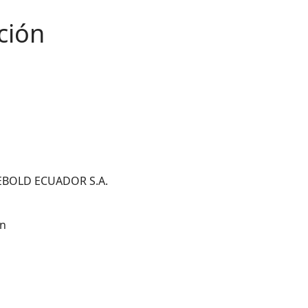
ción
IEBOLD ECUADOR S.A.
ón