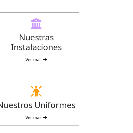
fas
fa-
Nuestras
building-
columns
Instalaciones
Ver mas
fas
fa-
Nuestros Uniformes
person-
rays
Ver mas