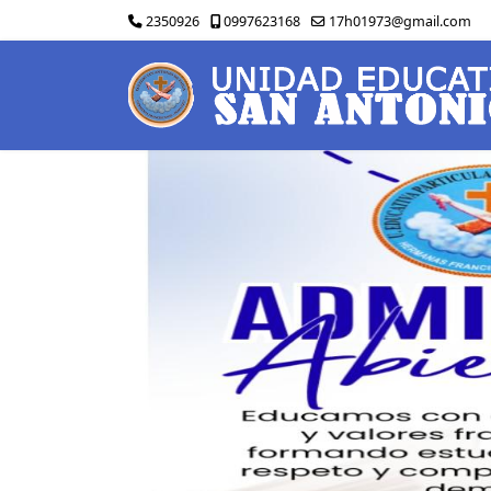
2350926
0997623168
17h01973@gmail.com